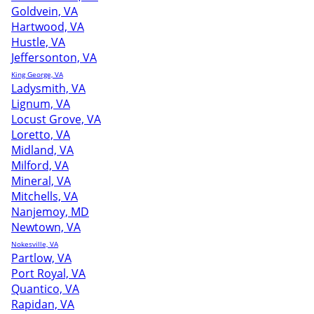
Goldvein, VA
Hartwood, VA
Hustle, VA
Jeffersonton, VA
King George, VA
Ladysmith, VA
Lignum, VA
Locust Grove, VA
Loretto, VA
Midland, VA
Milford, VA
Mineral, VA
Mitchells, VA
Nanjemoy, MD
Newtown, VA
Nokesville, VA
Partlow, VA
Port Royal, VA
Quantico, VA
Rapidan, VA