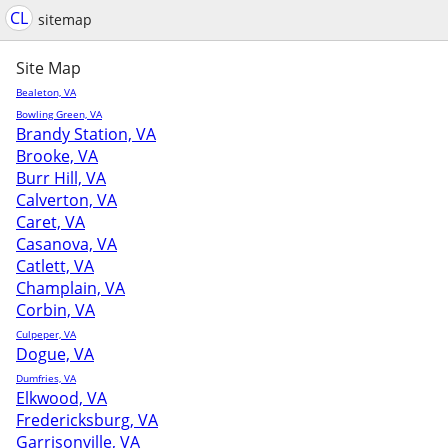
CL
sitemap
Site Map
Bealeton, VA
Bowling Green, VA
Brandy Station, VA
Brooke, VA
Burr Hill, VA
Calverton, VA
Caret, VA
Casanova, VA
Catlett, VA
Champlain, VA
Corbin, VA
Culpeper, VA
Dogue, VA
Dumfries, VA
Elkwood, VA
Fredericksburg, VA
Garrisonville, VA