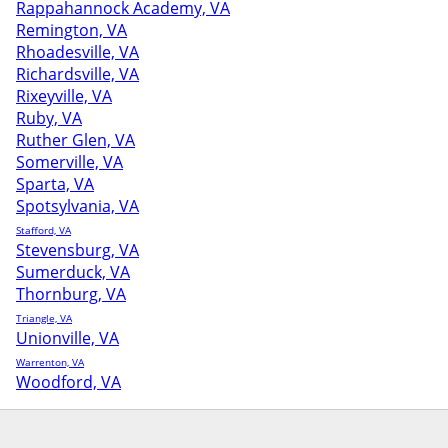
Rappahannock Academy, VA
Remington, VA
Rhoadesville, VA
Richardsville, VA
Rixeyville, VA
Ruby, VA
Ruther Glen, VA
Somerville, VA
Sparta, VA
Spotsylvania, VA
Stafford, VA
Stevensburg, VA
Sumerduck, VA
Thornburg, VA
Triangle, VA
Unionville, VA
Warrenton, VA
Woodford, VA