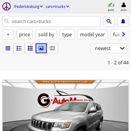
fredericksburg
cars+trucks
post
acct
+
price
sold by
type
model year
fuel
newest
1 - 2
of 44