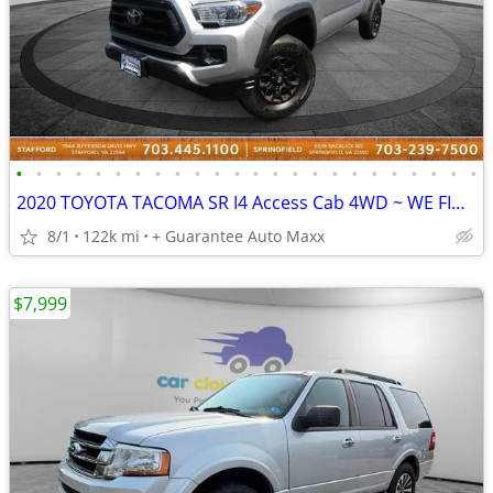
•
•
•
•
•
•
•
•
•
•
•
•
•
•
•
•
•
•
•
•
•
•
•
•
2020 TOYOTA TACOMA SR I4 Access Cab 4WD ~ WE FINANCE BAD CREDIT
8/1
122k mi
+ Guarantee Auto Maxx
$7,999