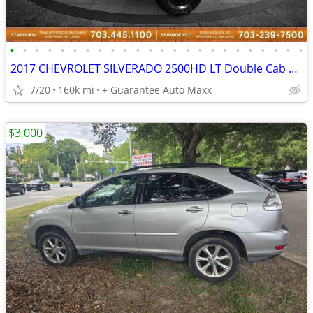
•
•
•
•
•
•
•
•
•
•
•
•
•
•
•
•
•
•
•
•
•
•
•
•
2017 CHEVROLET SILVERADO 2500HD LT Double Cab 4WD ~ WE FINANCE BAD CREDIT
7/20
160k mi
+ Guarantee Auto Maxx
$3,000