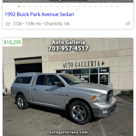
•
•
•
•
•
•
•
•
•
•
•
•
•
•
•
•
•
•
•
1992 Buick Park Avenue Sedan
7/28
133k mi
Chantilly, VA
$10,295