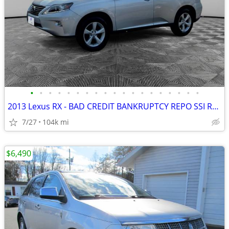
•
•
•
•
•
•
•
•
•
•
•
•
•
•
•
•
•
•
•
2013 Lexus RX - BAD CREDIT BANKRUPTCY REPO SSI RETIRED APPROVED
7/27
104k mi
$6,490