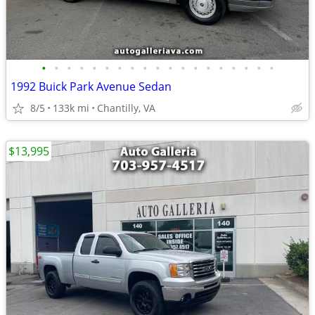
•
•
•
•
•
•
•
•
•
•
•
•
•
•
•
•
•
•
•
1992 Buick Park Avenue Sedan
8/5
133k mi
Chantilly, VA
$13,995