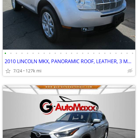
•
•
•
•
•
•
•
•
•
•
•
•
•
•
•
•
•
•
•
•
•
•
•
•
2010 LINCOLN MKX, PANORAMIC ROOF, LEATHER, 3 MNTH/3,000 ML PWRTRN WTY
7/24
127k mi