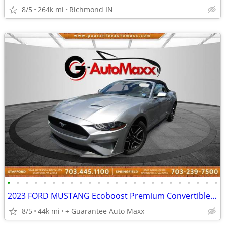
8/5
264k mi
Richmond IN
•
•
•
•
•
•
•
•
•
•
•
•
•
•
•
•
•
•
•
•
•
•
•
•
2023 FORD MUSTANG Ecoboost Premium Convertible RWD ~ WE FINANCE BAD CREDIT
8/5
44k mi
+ Guarantee Auto Maxx