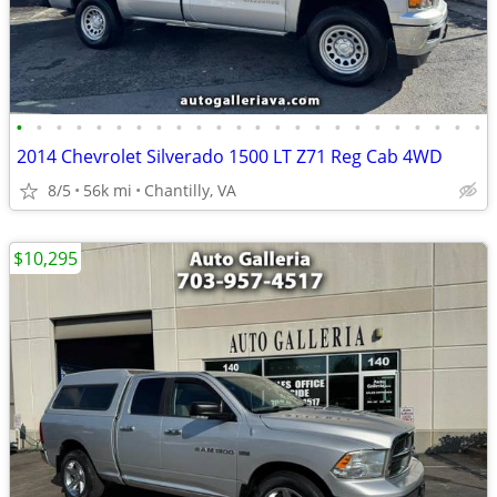
•
•
•
•
•
•
•
•
•
•
•
•
•
•
•
•
•
•
•
•
•
•
•
•
2014 Chevrolet Silverado 1500 LT Z71 Reg Cab 4WD
8/5
56k mi
Chantilly, VA
$10,295