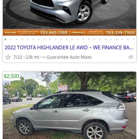
•
•
•
•
•
•
•
•
•
•
•
•
•
•
•
•
•
•
•
•
•
•
•
•
2022 TOYOTA HIGHLANDER LE AWD ~ WE FINANCE BAD CREDIT
7/22
23k mi
+ Guarantee Auto Maxx
$2,500