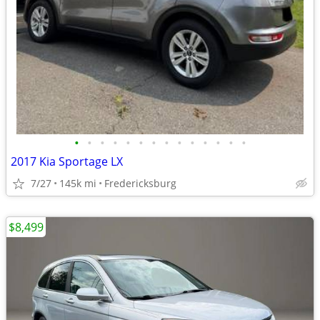
•
•
•
•
•
•
•
•
•
•
•
•
•
•
2017 Kia Sportage LX
7/27
145k mi
Fredericksburg
$8,499