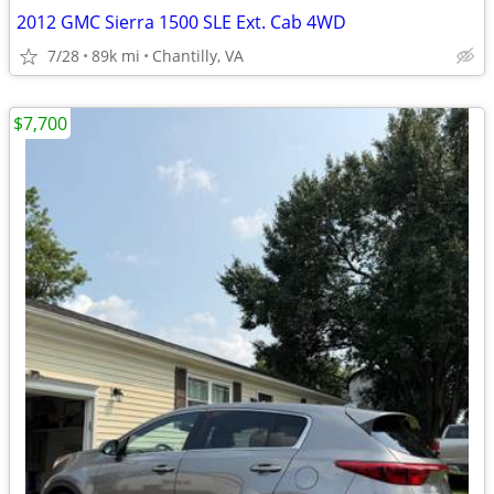
2012 GMC Sierra 1500 SLE Ext. Cab 4WD
7/28
89k mi
Chantilly, VA
$7,700