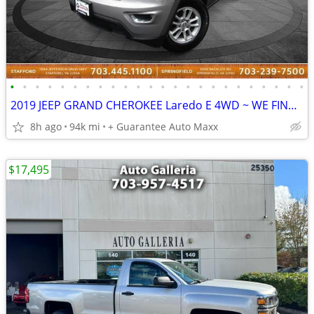
•
•
•
•
•
•
•
•
•
•
•
•
•
•
•
•
•
•
•
•
•
•
•
•
2019 JEEP GRAND CHEROKEE Laredo E 4WD ~ WE FINANCE BAD CREDIT
8h ago
94k mi
+ Guarantee Auto Maxx
$17,495