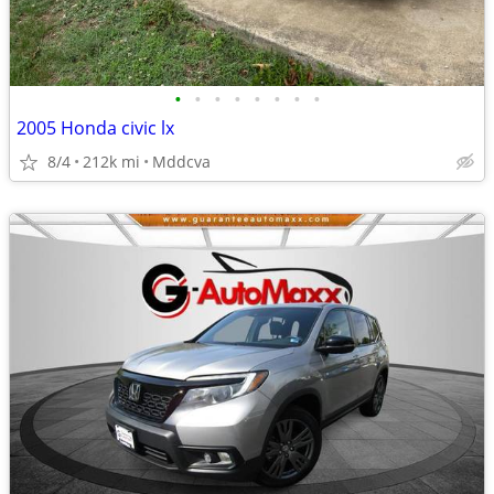
•
•
•
•
•
•
•
•
2005 Honda civic lx
8/4
212k mi
Mddcva