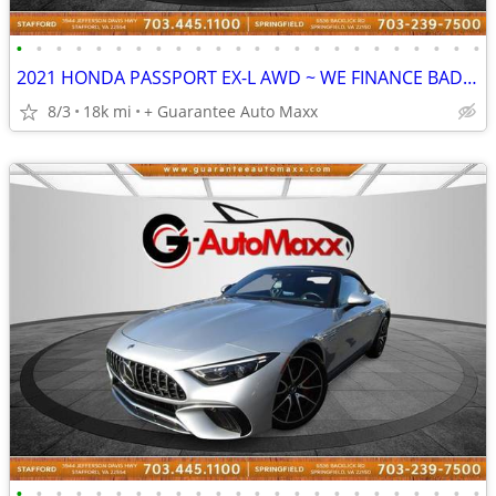
•
•
•
•
•
•
•
•
•
•
•
•
•
•
•
•
•
•
•
•
•
•
•
•
2021 HONDA PASSPORT EX-L AWD ~ WE FINANCE BAD CREDIT
8/3
18k mi
+ Guarantee Auto Maxx
•
•
•
•
•
•
•
•
•
•
•
•
•
•
•
•
•
•
•
•
•
•
•
•