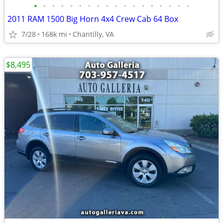
•
•
•
•
•
•
•
•
•
•
•
•
•
•
•
•
•
•
2011 RAM 1500 Big Horn 4x4 Crew Cab 64 Box
7/28
168k mi
Chantilly, VA
$8,495