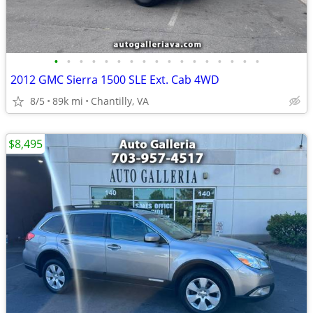
•
•
•
•
•
•
•
•
•
•
•
•
•
•
•
•
•
2012 GMC Sierra 1500 SLE Ext. Cab 4WD
8/5
89k mi
Chantilly, VA
$8,495