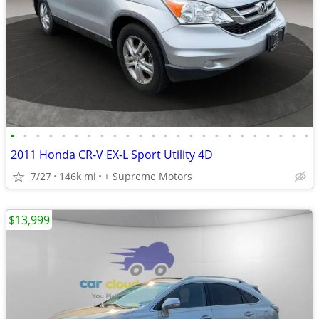
•
•
•
•
•
•
•
•
•
•
•
•
•
•
•
•
•
•
•
•
•
•
•
•
2011 Honda CR-V EX-L Sport Utility 4D
7/27
146k mi
+ Supreme Motors
$13,999