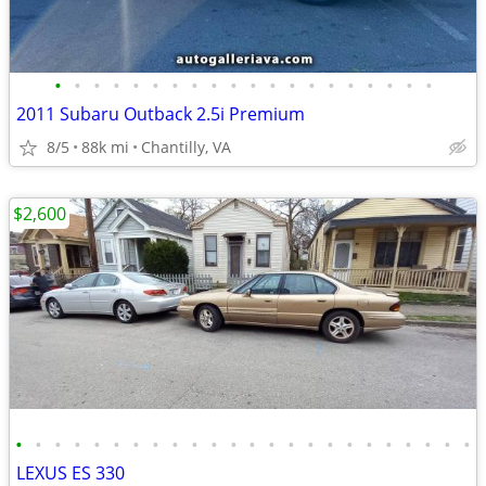
•
•
•
•
•
•
•
•
•
•
•
•
•
•
•
•
•
•
•
•
2011 Subaru Outback 2.5i Premium
8/5
88k mi
Chantilly, VA
$2,600
•
•
•
•
•
•
•
•
•
•
•
•
•
•
•
•
•
•
•
•
•
•
•
•
LEXUS ES 330