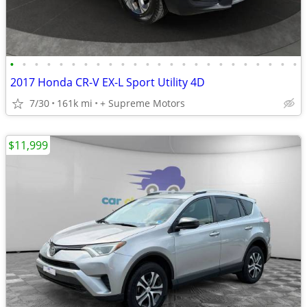
•
•
•
•
•
•
•
•
•
•
•
•
•
•
•
•
•
•
•
•
•
•
•
•
2017 Honda CR-V EX-L Sport Utility 4D
7/30
161k mi
+ Supreme Motors
$11,999