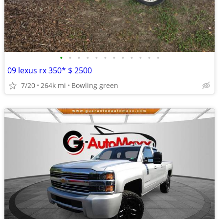
•
•
•
•
•
•
•
•
•
•
•
•
09 lexus rx 350* $ 2500
7/20
264k mi
Bowling green