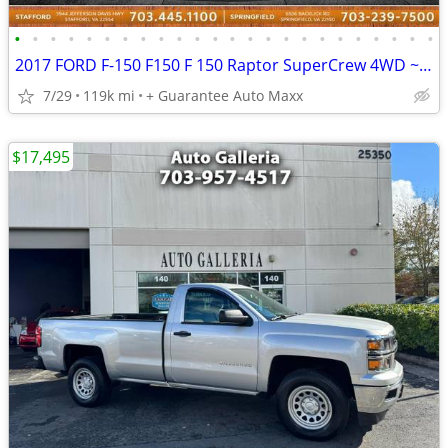
•
•
•
•
•
•
•
•
•
•
•
•
•
•
•
•
•
•
•
•
•
•
•
•
2017 FORD F-150 F150 F 150 Raptor SuperCrew 4WD ~ WE FINANCE BAD CREDIT
7/29
119k mi
+ Guarantee Auto Maxx
$17,495