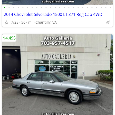
•
•
•
•
•
•
•
•
•
•
•
•
•
•
•
•
•
•
•
•
•
•
•
•
2014 Chevrolet Silverado 1500 LT Z71 Reg Cab 4WD
7/28
56k mi
Chantilly, VA
$4,495