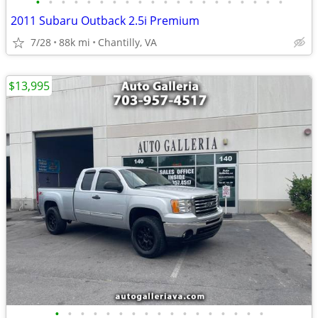
•
•
•
•
•
•
•
•
•
•
•
•
•
•
•
•
•
•
•
•
2011 Subaru Outback 2.5i Premium
7/28
88k mi
Chantilly, VA
$13,995
•
•
•
•
•
•
•
•
•
•
•
•
•
•
•
•
•