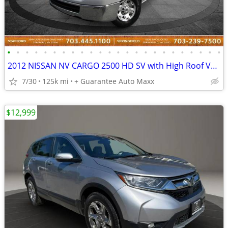
•
•
•
•
•
•
•
•
•
•
•
•
•
•
•
•
•
•
•
•
•
•
•
•
2012 NISSAN NV CARGO 2500 HD SV with High Roof V8 ~ WE FINANCE BAD CREDIT
7/30
125k mi
+ Guarantee Auto Maxx
$12,999