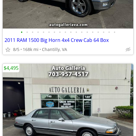
•
•
•
•
•
•
•
•
•
•
•
•
•
•
•
•
•
•
2011 RAM 1500 Big Horn 4x4 Crew Cab 64 Box
8/5
168k mi
Chantilly, VA
$4,495