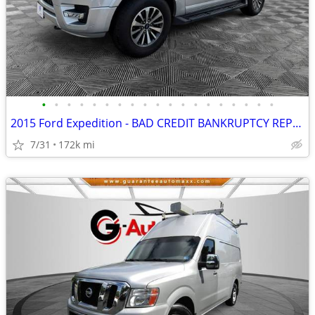
•
•
•
•
•
•
•
•
•
•
•
•
•
•
•
•
•
•
•
2015 Ford Expedition - BAD CREDIT BANKRUPTCY REPO SSI RETIRED APPROVED
7/31
172k mi