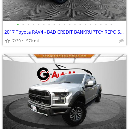
•
•
•
•
•
•
•
•
•
•
•
•
•
•
•
•
•
•
•
2017 Toyota RAV4 - BAD CREDIT BANKRUPTCY REPO SSI RETIRED APPROVED
7/30
157k mi