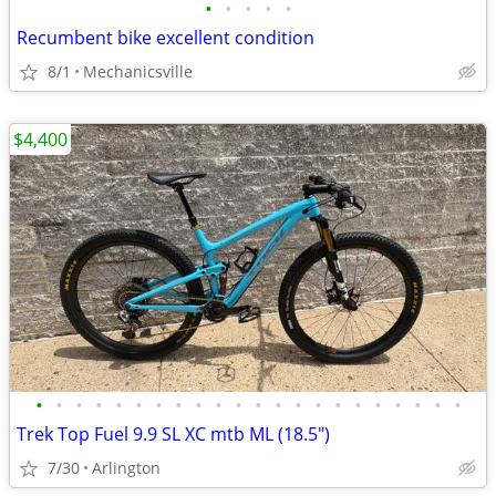
•
•
•
•
•
Recumbent bike excellent condition
8/1
Mechanicsville
$4,400
•
•
•
•
•
•
•
•
•
•
•
•
•
•
•
•
•
•
•
•
•
•
Trek Top Fuel 9.9 SL XC mtb ML (18.5")
7/30
Arlington