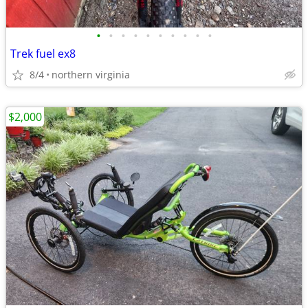
•
•
•
•
•
•
•
•
•
•
Trek fuel ex8
8/4
northern virginia
$2,000