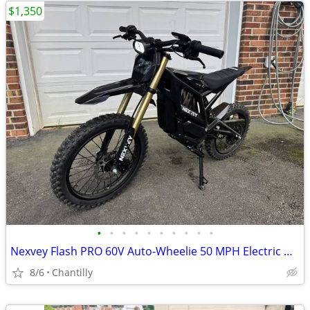
$1,350
•
•
•
•
•
•
•
•
•
•
Nexvey Flash PRO 60V Auto-Wheelie 50 MPH Electric Dirt Bike
8/6
Chantilly