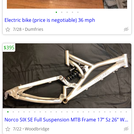
•
•
•
•
•
Electric bike (price is negotiable) 36 mph
7/28
Dumfries
$395
•
•
•
•
•
•
•
•
•
•
•
•
•
•
•
•
•
•
•
•
•
•
•
Norco SIX SE Full Suspension MTB Frame 17” Sz 26” Wheel
7/22
Woodbridge