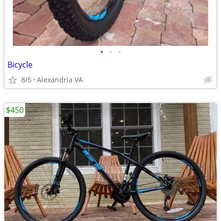
•
•
•
Bicycle
8/5
Alexandria VA
$450