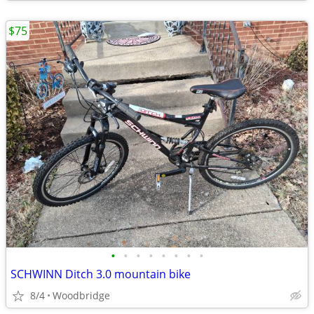
$75
•
•
•
•
•
•
•
•
SCHWINN Ditch 3.0 mountain bike
8/4
Woodbridge