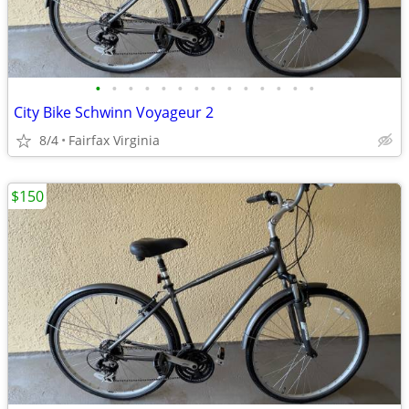
•
•
•
•
•
•
•
•
•
•
•
•
•
•
City Bike Schwinn Voyageur 2
8/4
Fairfax Virginia
$150