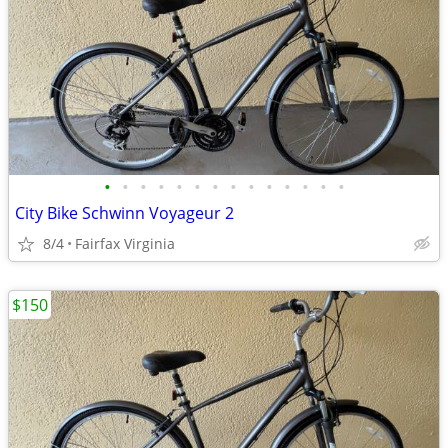
•
•
•
•
•
•
•
•
•
•
•
•
•
•
City Bike Schwinn Voyageur 2
8/4
Fairfax Virginia
$150