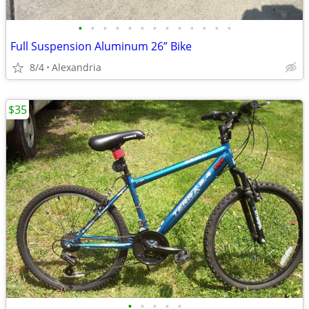
•
•
•
•
•
•
•
•
•
•
•
•
•
Full Suspension Aluminum 26” Bike
8/4
Alexandria
$35
•
•
•
•
•