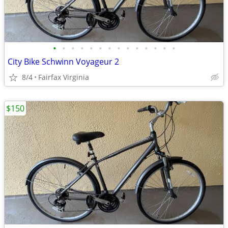
•
•
•
•
•
•
•
•
•
•
•
•
•
•
City Bike Schwinn Voyageur 2
8/4
Fairfax Virginia
$150