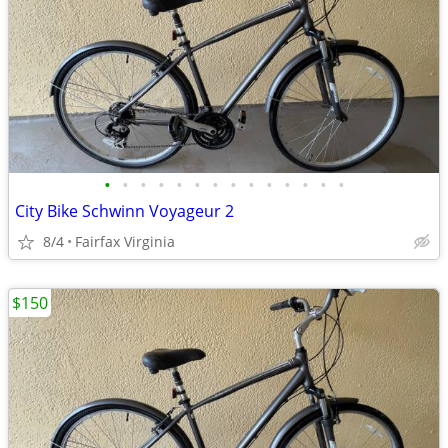
•
•
•
•
•
•
•
•
•
•
•
•
•
•
City Bike Schwinn Voyageur 2
8/4
Fairfax Virginia
$150