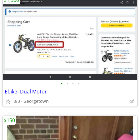
$1,500
•
•
•
•
Ebike- Dual Motor
8/3
Georgetown
$150