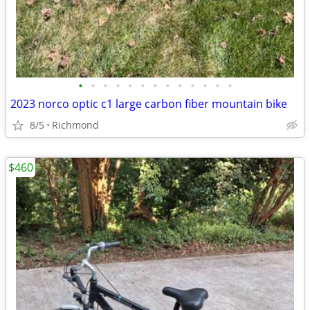
•
•
•
•
•
•
•
•
•
•
•
•
•
2023 norco optic c1 large carbon fiber mountain bike
8/5
Richmond
$460