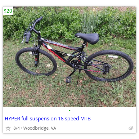
$20
•
HYPER full suspension 18 speed MTB
8/4
Woodbridge, VA