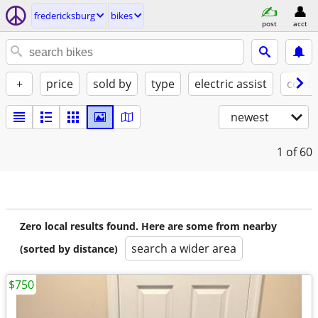
fredericksburg
bikes
post
acct
+
price
sold by
type
electric assist
condi
newest
1
of 60
Zero local results found. Here are some from nearby
search a wider area
(sorted by distance)
$750