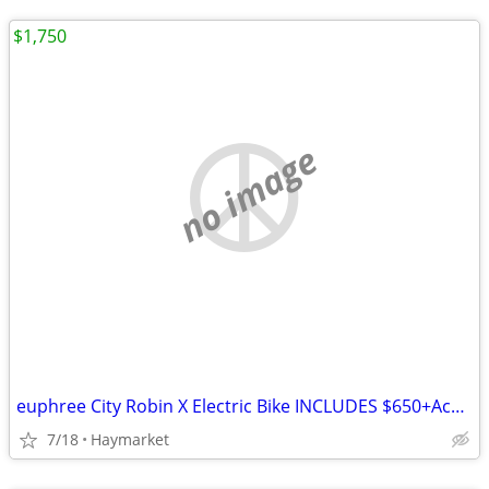
$1,750
no image
euphree City Robin X Electric Bike INCLUDES $650+Accessories! Like New
7/18
Haymarket