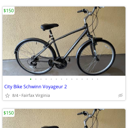
$150
•
•
•
•
•
•
•
•
•
•
•
•
•
•
City Bike Schwinn Voyageur 2
8/4
Fairfax Virginia
$150