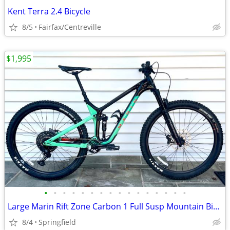
Kent Terra 2.4 Bicycle
8/5
Fairfax/Centreville
$1,995
•
•
•
•
•
•
•
•
•
•
•
•
•
•
•
•
Large Marin Rift Zone Carbon 1 Full Susp Mountain Bike, 1x12 SLX, Disc
8/4
Springfield