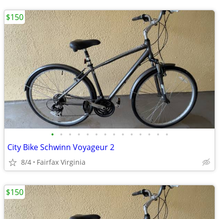
$150
•
•
•
•
•
•
•
•
•
•
•
•
•
•
City Bike Schwinn Voyageur 2
8/4
Fairfax Virginia
$150